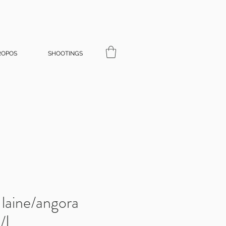
ROPOS
SHOOTINGS
 laine/angora
S/L