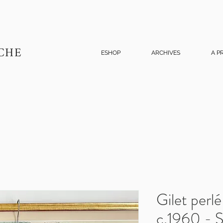
CHE
ESHOP
ARCHIVES
A P
Gilet perlé
c.1960 - 