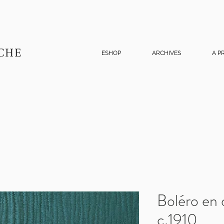
CHE
ESHOP
ARCHIVES
A P
Boléro en d
c.1910