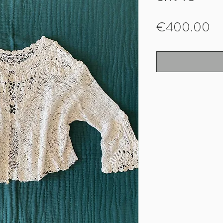
Pr
€400.00