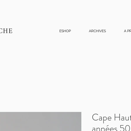
CHE
ESHOP
ARCHIVES
A P
Cape Haut
années 50