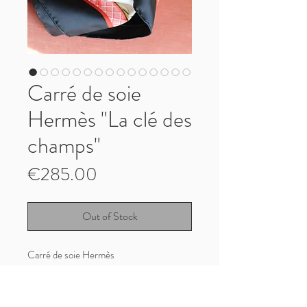
Carré de soie
Hermès "La clé des
champs"
Price
€285.00
Out of Stock
Carré de soie Hermès
"La clé des champs" dessiné par Françoise
Faconnet en 1965, réédité en 1990 puis
en 1995