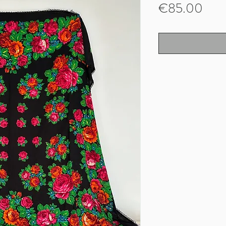
Pric
€85.00