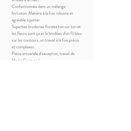
Confectionnée dans un mélange
lin/coton. Matière à la fois robuste et
agréable à porter
Superbes broderies florales ton sur ton et
les fleurs sont ça et là brodées d'un fil bleu
sur les contours, un travail à la fois précis
et complexes.
Pièce artisanale d'exception, travail de
Haute Couture !
Plis au col lui offrant une belle ampleur,
manches bouffantes avec poignets
resserrés (les poignets n'ont pas de
boutons)
Coupe ajustée aux aisselles ainsi qu'au
cou, coupe courte (il est possible d'ajouter
par vos soins ou par un retoucheur une
longueur supplémentaire de tissu à la base
pour rallonger la pièce).