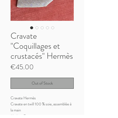
Cravate
"Coquillages et
crustacés" Hermès
Price
€45.00
Out of Stock
Cravate Hermès
Cravate en twill 100 % soie, assemblée à
la main
Made in France