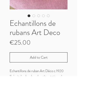
Echantillons de
rubans Art Deco
Price
€25.00
Add to Cart
Echantillons de ruban Art Déco c.1920
Il s'agit de planches de présentations du
fabriquant, lui permettant de proposer ses
ouvrages aux clients (Couturières et
Grands Magasins).
Rubans brodés aux fils de soie, typique de
l'Art Déco, la richesse des années folles