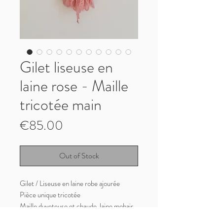
Gilet liseuse en
laine rose - Maille
tricotée main
Price
€85.00
Out of Stock
Gilet / Liseuse en laine robe ajourée
Pièce unique tricotée
Maille duveteuse et chaude, laine mohair
rose