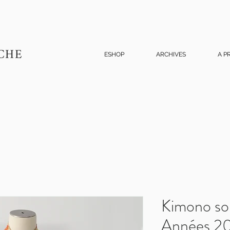
CHE
ESHOP
ARCHIVES
A P
Kimono so
Années 2