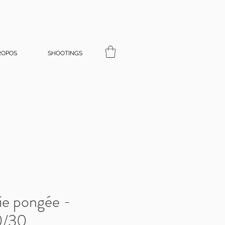
ROPOS
SHOOTINGS
ie pongée -
0/30