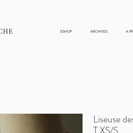
CHE
ESHOP
ARCHIVES
A P
Liseuse de
T.XS/S