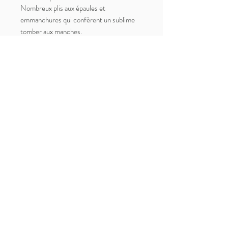
Nombreux plis aux épaules et
emmanchures qui confèrent un sublime
tomber aux manches.
Éthérée à souhait, cette liseuse est assez
inhabituelle dans sa coupe et sera parfaite
pour être portée le jour, avec un jean ou
une robe !
Très bon état vintage
Convient du XS au M
Carrure : 38cm
Poitrine : 48cm
Longueur totale : 45cm
Paiement, Livraisons et Retours
Mentions Légales
Contact
© 2026 par Habits du dimanche
Tous droits réservés