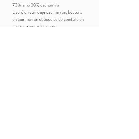
70% laine 30% cachemire
Liseré en cuir d'agneau marron, boutons
en cuir marron et boucles de ceinture en
cuir marron sur les côtés
Entièrement doublé
2 poches latérales et bavolet au dos
Etat impeccable, comme neuf
Made in France
Les manches étant raglan, le manteau
peut convenir du M au L (indiqué taille S,
le manteau taille grand)
Carrure : jusqu'à 53cm
Poitrine (aisselle à aisselle) : 55cm
Longueur totale : 75cm
Paiement, Livraisons et Retours
Mentions Légales
Contact