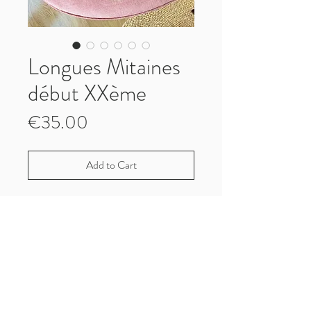
Longues Mitaines
début XXème
Price
€35.00
Add to Cart
Rare ! Longues mitaines début XXème
Neuves, deadstock, elles n'ont jamais été
portées
Viennent d'une collection privée
Taille S
Longueur totale : 43cm