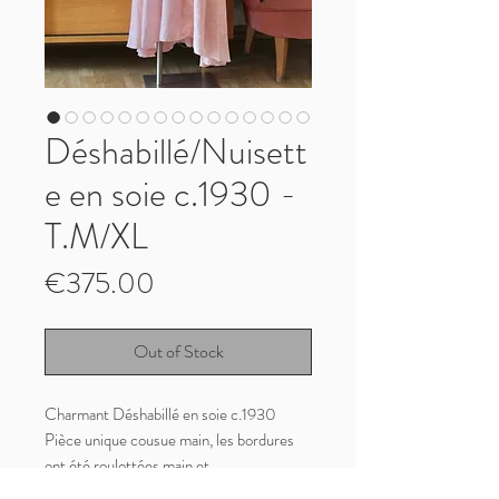
Déshabillé/Nuisett
e en soie c.1930 -
T.M/XL
Price
€375.00
Out of Stock
Charmant Déshabillé en soie c.1930
Pièce unique cousue main, les bordures
ont été roulottées main et
minutieusement cousues