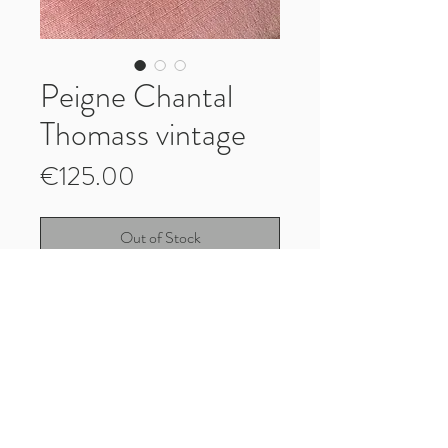
Peigne Chantal
Thomass vintage
Price
€125.00
Out of Stock
Peigne Chantal Thomass vintage
Très bon état
M'a été vendu comme étant une pièce de
défilé
Paiement, Livraisons et Retours
Mentions Légales