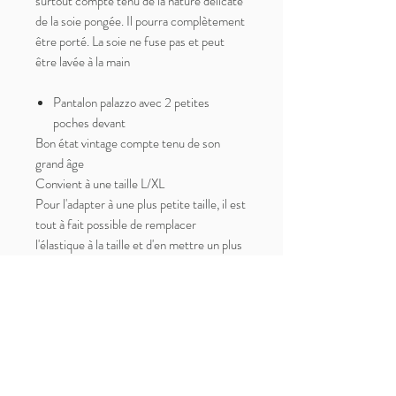
surtout compte tenu de la nature délicate
de la soie pongée. Il pourra complètement
être porté. La soie ne fuse pas et peut
être lavée à la main
Pantalon palazzo avec 2 petites
poches devant
Bon état vintage compte tenu de son
grand âge
Convient à une taille L/XL
Pour l'adapter à une plus petite taille, il est
tout à fait possible de remplacer
l'élastique à la taille et d'en mettre un plus
court.
Taille : 43cm
Largeur cuisse : 38cm
Longueur totale : 103cm
Haut sans manches
Mineures tâches probablement dues au