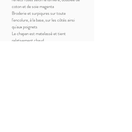
coton et de soie magenta
Broderie et surpiqures sur toute
l'encolure, à la base, sur les côtés ainsi
qu'aux poignets
Le chapan est matelassé et tient
relativement chaud
Peut être porté en robe d'intérieur à la
maison ou en manteau à l'extérieur
(pourquoi pas le faire raccourcir?!)
Bon état antique : usure de la soie aux
épaules (il sera possible d'y coudre un
ruban pour protéger la zone abimée),
quelques salissures sur la doublure
Taille unique, mesures prises vêtement à
plat :
Poitrine (aisselle à aisselle) : 65cm
Longueur totale : 130cm