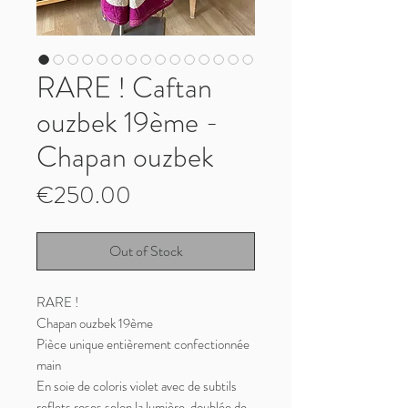
RARE ! Caftan
ouzbek 19ème -
Chapan ouzbek
Price
€250.00
Out of Stock
RARE !
Chapan ouzbek 19ème
Pièce unique entièrement confectionnée
main
En soie de coloris violet avec de subtils
reflets roses selon la lumière, doublée de