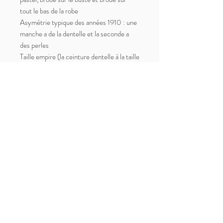
tout le bas de la robe
Asymétrie typique des années 1910 : une
manche a de la dentelle et la seconde a
des perles
Taille empire (la ceinture dentelle à la taille
n'est pas incluse, présente uniquement
pour les photos)
Bon état antique mais elle présente des
tâches (on pourrait éventuellement brodé
un motif pour camoufler la tâche ou
reteindre la robe). Quelques perles
manquantes. Légères auréoles sous les
aisselles).
La robe est vendue en l'état, pour
collection ou pour patron.
Taille XS/S
Paiement, Livraisons et Retours