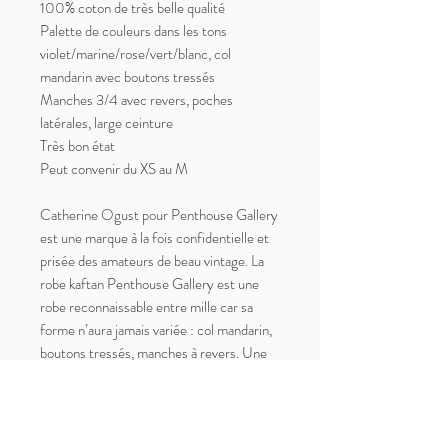
100% coton de très belle qualité
Palette de couleurs dans les tons
violet/marine/rose/vert/blanc, col
mandarin avec boutons tressés
Manches 3/4 avec revers, poches
latérales, large ceinture
Très bon état
Peut convenir du XS au M
Catherine Ogust pour Penthouse Gallery
est une marque à la fois confidentielle et
prisée des amateurs de beau vintage. La
robe kaftan Penthouse Gallery est une
robe reconnaissable entre mille car sa
forme n’aura jamais variée : col mandarin,
boutons tressés, manches à revers. Une
robe idéale pour lézarder au bord de la
piscine, celle qui aurait pu habiller l’une
des protagonistes des photos de Slim
Aarons.