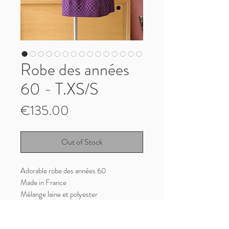
Robe des années
60 - T.XS/S
Price
€135.00
Out of Stock
Adorable robe des années 60
Made in France
Mélange laine et polyester
Très bon état vintage
Taille XS/S, mesures prises vêtement à