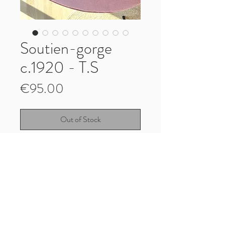
Soutien-gorge
c.1920 - T.S
Price
€95.00
Out of Stock
Rare ! Soutien-gorge c.1920/30
Neuf, jamais porté, avec son étiquette
d'origine
Taille S
Longueur à plat sous poitrine : 38cm
Paiement, Livraisons et Retours