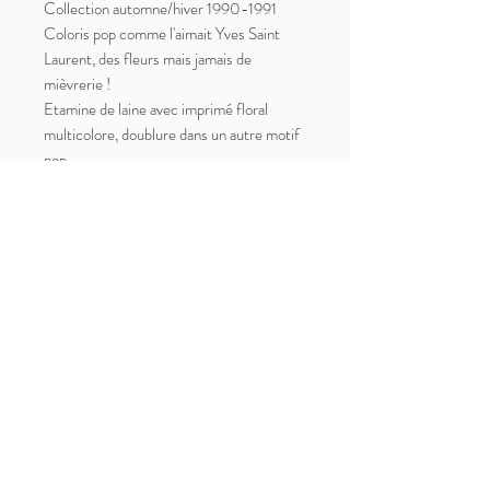
Collection automne/hiver 1990-1991
Coloris pop comme l'aimait Yves Saint
Laurent, des fleurs mais jamais de
mièvrerie !
Etamine de laine avec imprimé floral
multicolore, doublure dans un autre motif
pop.
2 petites poches latérales
Excellent état vintage
Peut convenir aux tailles S & M (il s'agit
d'une estimation de taille, vérifier les
mesures pour plus de précisions)
Carrure : 39cm
Poitrine (aisselle à aisselle) : 48cm (il n'y
a cependant pas de système de
fermeture, la veste peut donc s'ajuster aux
mensurations au-delà
Longueur totale : 48cm