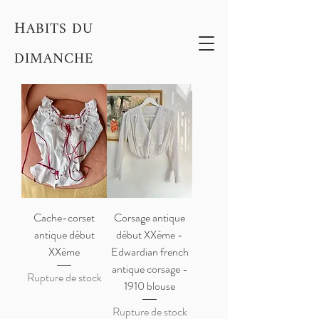
H
ABITS DU
DIMANCHE
Cache-corset
Corsage antique
antique début
début XXème -
XXème
Edwardian french
antique corsage -
Rupture de stock
1910 blouse
Rupture de stock