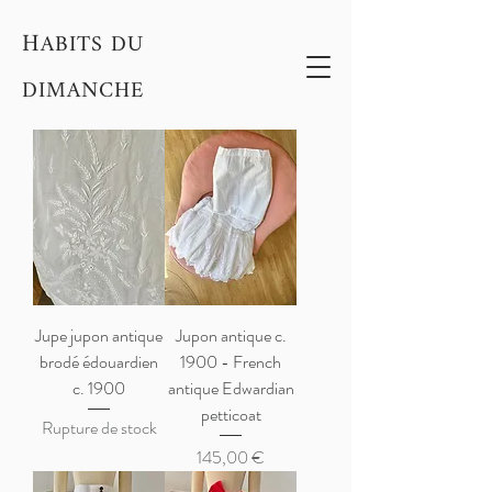
H
ABITS DU
DIMANCHE
Jupe jupon antique
Jupon antique c.
brodé édouardien
1900 - French
c. 1900
antique Edwardian
petticoat
Rupture de stock
Prix
145,00 €