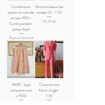
Combinaison
Short bordeaux des
palazzo en soie des
années 50 - T.XS
années 1970 -
Prix
115,00 €
Combi pantalon
pattes d'eph
Rupture de stock
RARE ! Jupe
Costume rose
antique en soie
Kenzo Jungle -
c.1900
T.XS
Rupture de stock
Prix
250,00 €