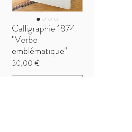
Calligraphie 1874
"Verbe
emblématique"
Prix
30,00 €
Ajouter au panier
Superbe Calligraphie de 1874
"Verbe emblématique" avec dessin de
roses
Paiement, Livraisons et Retours