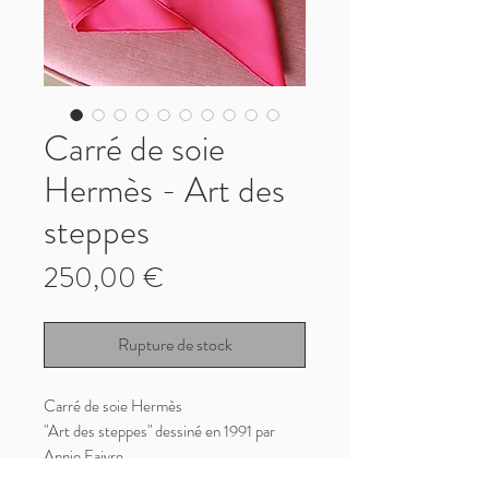
Carré de soie
Hermès - Art des
steppes
Prix
250,00 €
Rupture de stock
Carré de soie Hermès
"Art des steppes" dessiné en 1991 par
Annie Faivre
Réédité en 1997 et en 2000