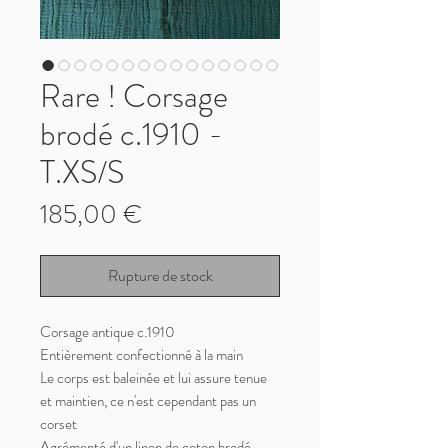
Rare ! Corsage
brodé c.1910 -
T.XS/S
Prix
185,00 €
Rupture de stock
Corsage antique c.1910
Entièrement confectionné à la main
Le corps est baleinée et lui assure tenue
et maintien, ce n'est cependant pas un
corset
Agrémenté d'un linon de coton brodé