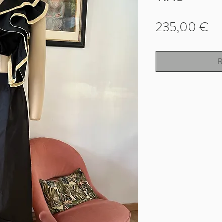
Pr
235,00 €
R