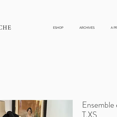
CHE
ESHOP
ARCHIVES
A P
Ensemble e
T.XS