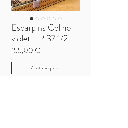
Escarpins Celine
violet - P.37 1/2
Prix
155,00 €
Ajouter au panier
Escarpins Celine vintage
Bi-matières cuir et daim
Confectionnés en Italie
Bon état vintage
Pointure 37 1/2
Paiement, Livraisons et Retours