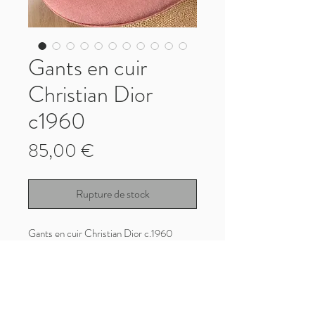
Gants en cuir
Christian Dior
c1960
Prix
85,00 €
Rupture de stock
Gants en cuir Christian Dior c.1960
Cuir de chevreau bleu dragée (rare dans
ce coloris)
Bon état vintage, jamais portés, quelques
traces de poussière, très peu marquées
mais le prix en tient compte