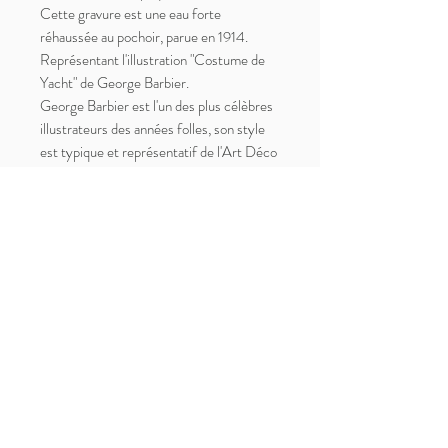
Cette gravure est une eau forte
réhaussée au pochoir, parue en 1914.
Représentant l'illustration "Costume de
Yacht" de George Barbier.
George Barbier est l'un des plus célèbres
illustrateurs des années folles, son style
est typique et représentatif de l'Art Déco
Les traits sont fins et les couleurs vives,
une illustration qui a du style et une belle
signature !
Bon état, sera parfaite et très décorative
encadrée
230 x 150 mm
Les numéros de 1912 à 1914 de la revue de
mode Le Journal des Dames et des
Dames peuvent être feuilletés sur la
bibliothèque numérique du Musée
Galliera.