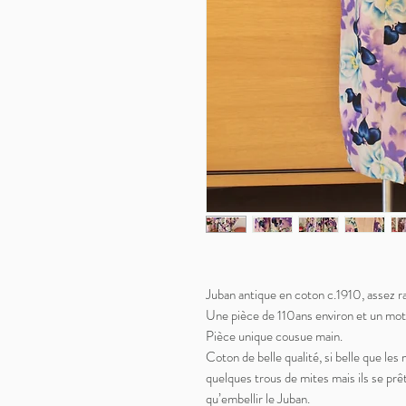
Juban antique en coton c.1910, assez ra
Une pièce de 110ans environ et un motif
Pièce unique cousue main.
Coton de belle qualité, si belle que le
quelques trous de mites mais ils se prê
qu’embellir le Juban.