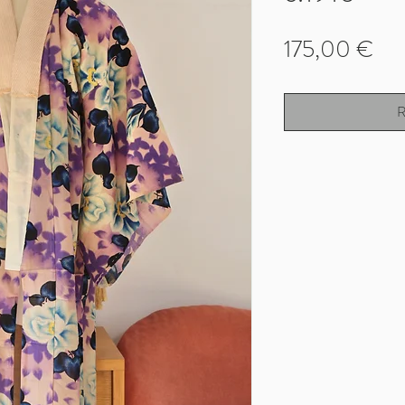
Pri
175,00 €
R