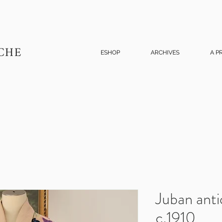
CHE
ESHOP
ARCHIVES
A P
Juban ant
c.1910