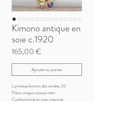
Kimono antique en
soie c.1920
Prix
165,00 €
Ajouter au panier
Lumineux kimono des années 20
Pièce unique cousue main
Confectionné en soie, imprimé
multicolore aux motifs de fleurs et
d'éventails
Il s'agit d'un kimono pour enfant qui
conviendra très bien à une femme de petit