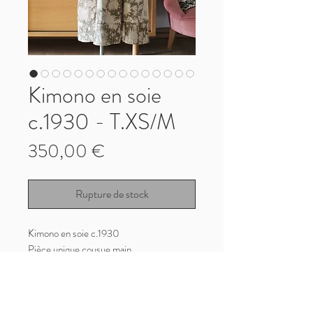
Kimono en soie
c.1930 - T.XS/M
Prix
350,00 €
Rupture de stock
Kimono en soie c.1930
Pièce unique cousue main
Matière très qualitative, robuste, peut
être portée sans crainte
Pourra être portée en robe de chambre ou