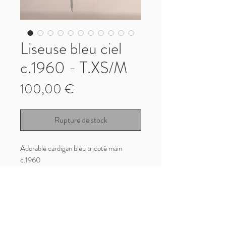
Liseuse bleu ciel
c.1960 - T.XS/M
Prix
100,00 €
Rupture de stock
Adorable cardigan bleu tricoté main
c.1960
Il s'agit d'une liseuse qui sera parfaite
portée avec un jean ou sur une petite robe
Très bon état vintage
Taille unique du XS au M
Carrure : 38cm