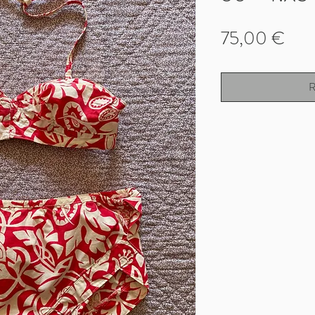
Prix
75,00 €
R