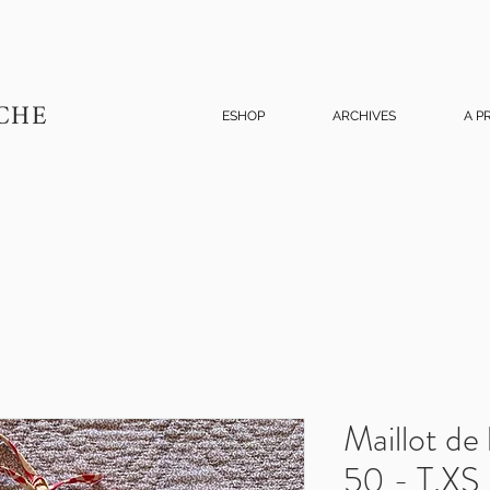
CHE
ESHOP
ARCHIVES
A P
Maillot de
50 - T.XS