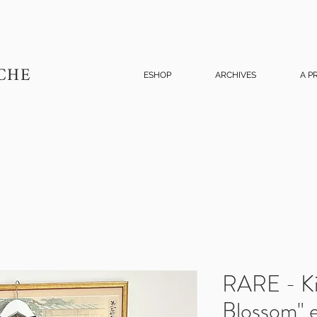
CHE
ESHOP
ARCHIVES
A P
RARE - K
Blossom" e