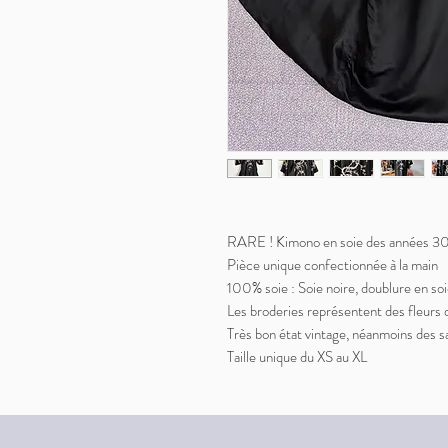
RARE ! Kimono en soie des années 3
Pièce unique confectionnée à la main
100% soie : Soie noire, doublure en soie
Les broderies représentent des fleurs d
Très bon état vintage, néanmoins des sa
Taille unique du XS au XL