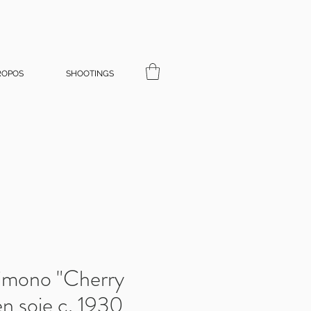
ROPOS
SHOOTINGS
imono "Cherry
n soie c. 1930