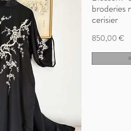
broderies 
cerisier
Pr
850,00 €
R