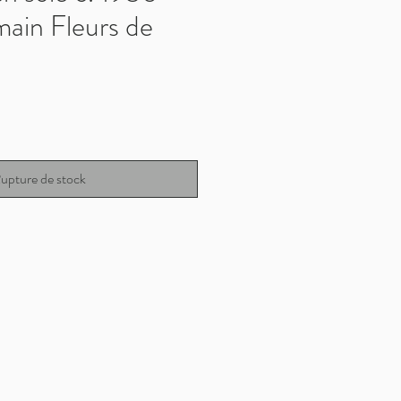
main Fleurs de
ix
upture de stock