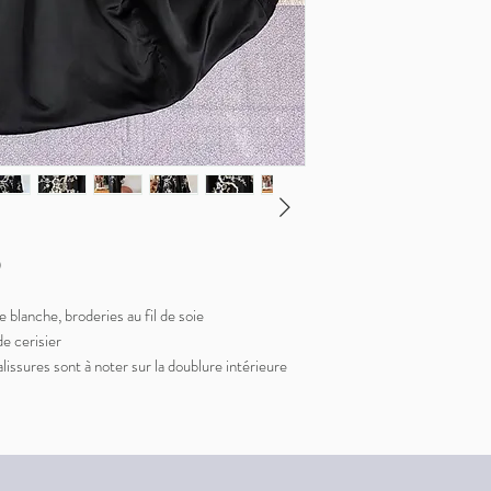
0
 blanche, broderies au fil de soie
e cerisier
lissures sont à noter sur la doublure intérieure