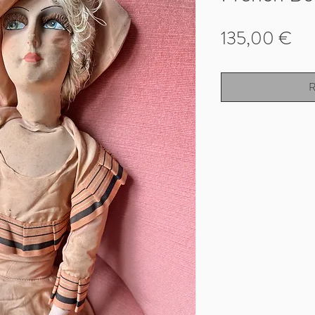
Pri
135,00 €
R