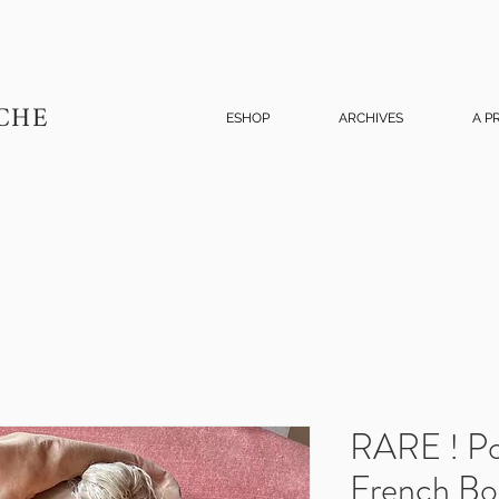
CHE
ESHOP
ARCHIVES
A P
RARE ! Po
French Bou