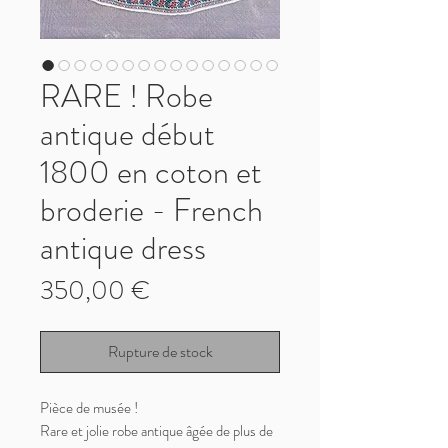
RARE ! Robe
antique début
1800 en coton et
broderie - French
antique dress
Prix
350,00 €
Rupture de stock
Pièce de musée !
Rare et jolie robe antique âgée de plus de