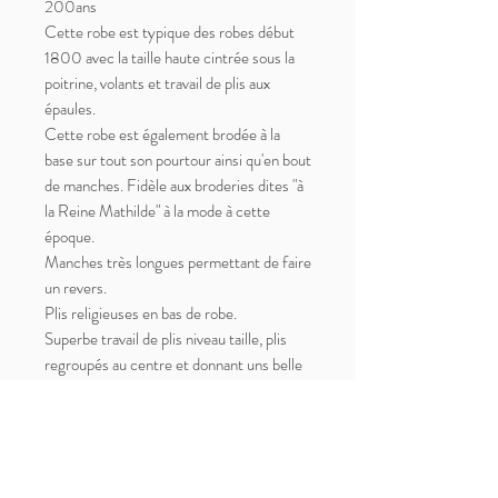
200ans
Cette robe est typique des robes début
1800 avec la taille haute cintrée sous la
poitrine, volants et travail de plis aux
épaules.
Cette robe est également brodée à la
base sur tout son pourtour ainsi qu'en bout
de manches. Fidèle aux broderies dites "à
la Reine Mathilde" à la mode à cette
époque.
Manches très longues permettant de faire
un revers.
Plis religieuses en bas de robe.
Superbe travail de plis niveau taille, plis
regroupés au centre et donnant uns belle
ampleur au bas de robe.
La robe est entièrement cousue main.
Excellent état, la robe est absolument
portable. Qualité musée. Il semblerait que
la robe n'ait jamais été portée.