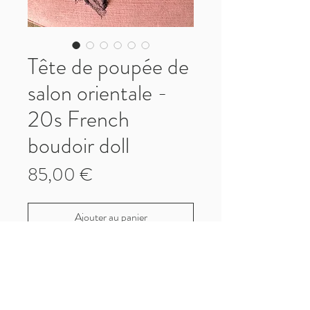
Tête de poupée de
salon orientale -
20s French
boudoir doll
Prix
85,00 €
Ajouter au panier
RARE ! Tête de poupée de salon des
années 1920
Style oriental, ce qui est très rare. Je n'en
ai jamais vu auparavant !