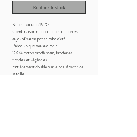
Rupture de stock
Robe antique c.1920
Combinaison en coton que l'on portera
aujourd'hui en petite robe d'été
Pièce unique cousue main
100% coton brodé main, broderies
florales et végétales
Entièrement doublé sur le bas, à partir de
la taille
Très bon état vintage
Taille L/XL
Poitrine (aisselle à aisselle) : 53cm
Taille : 51cm
Longueur totale : 95cm
Paiement, Livraisons et Retours
Mentions Légales