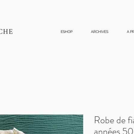
CHE
ESHOP
ARCHIVES
A P
Robe de fi
années 50