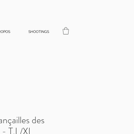
ROPOS
SHOOTINGS
ançailles des
 - T.L/XL