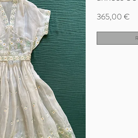
Pr
365,00 €
R