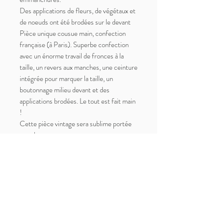
Des applications de fleurs, de végétaux et
de noeuds ont été brodées sur le devant
Pièce unique cousue main, confection
française (à Paris). Superbe confection
avec un énorme travail de fronces à la
taille, un revers aux manches, une ceinture
intégrée pour marquer la taille, un
boutonnage milieu devant et des
applications brodées. Le tout est fait main
!
Cette pièce vintage sera sublime portée
en robe.
La coupe s'avère extrêmement flatteuse,
elle s'adapte à toutes les morphologies
grace à sa ceinture.
Parfait état vintage
Taille unique du XS au L, mesures prises