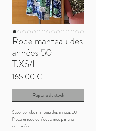
Robe manteau des
années 50 -
T.XS/L
Prix
165,00 €
Rupture de stock
Superbe robe manteau des années 50
Pièce unique confectionnée par une
couturière
En toile de coton robuste et de belle