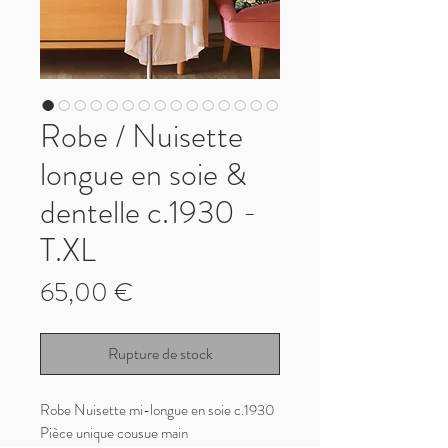
Robe / Nuisette
longue en soie &
dentelle c.1930 -
T.XL
Prix
65,00 €
Rupture de stock
Robe Nuisette mi-longue en soie c.1930
Pièce unique cousue main