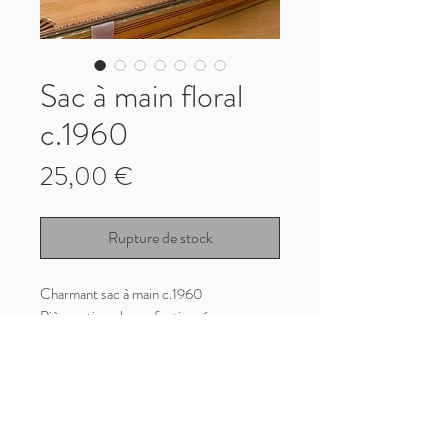
Sac à main floral
c.1960
Prix
25,00 €
Rupture de stock
Charmant sac à main c.1960
Pièce artisanale confectionnée en
Espagne
Bon état vintage avec quelques salissures
sur le tissu
Longueur : 28,5cm
Profondeur : 8cm