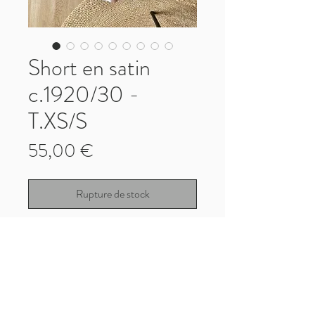
Short en satin
c.1920/30 -
T.XS/S
Prix
55,00 €
Rupture de stock
Short en satin c.1920/30
Satin de rayonne avec inserts de dentelle
Bon état antique
Taille S
Taille : 32cm
Longueur totale : 33cm