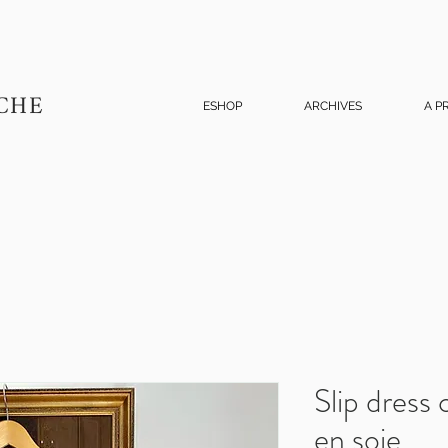
CHE
ESHOP
ARCHIVES
A P
Slip dress
en soie