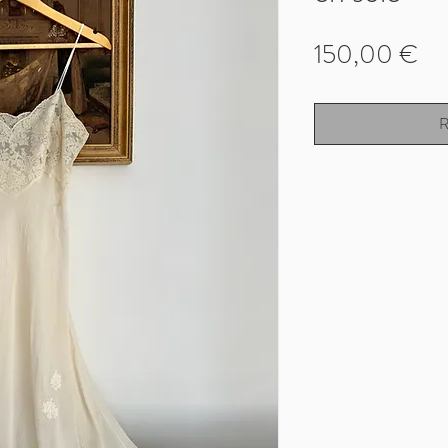
Pri
150,00 €
R