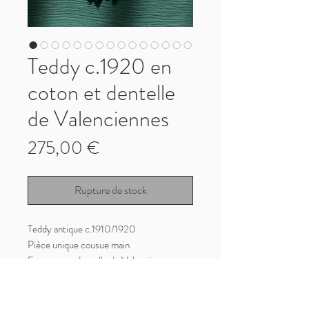
Teddy c.1920 en
coton et dentelle
de Valenciennes
Prix
275,00 €
Rupture de stock
Teddy antique c.1910/1920
Pièce unique cousue main
En coton et dentelle de Valenciennes
Bon état antique avec quelques points de
rousseurs à noter
Tailles XS & S